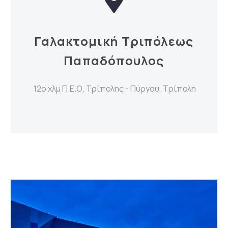
Γαλακτομική Τριπόλεως
Παπαδόπουλος
12ο χλμ Π.Ε.Ο. Τρίπολης - Πύργου, Τρίπολη