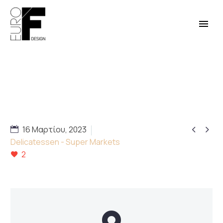
Γαλακτομική Τριπόλεως
Παπαδόπουλος


16 Μαρτίου, 2023
Delicatessen - Super Markets
2
English